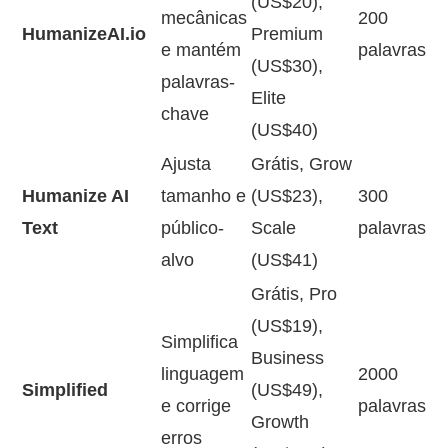
(US$20),
mecânicas
200
HumanizeAI.io
Premium
e mantém
palavras
(US$30),
palavras-
Elite
chave
(US$40)
Ajusta
Grátis, Grow
Humanize AI
tamanho e
(US$23),
300
Text
público-
Scale
palavras
alvo
(US$41)
Grátis, Pro
(US$19),
Simplifica
Business
linguagem
2000
Simplified
(US$49),
e corrige
palavras
Growth
erros