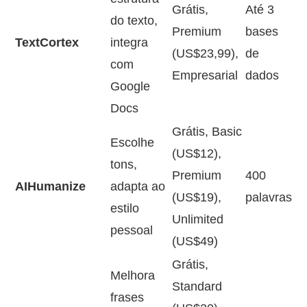
Grátis,
Até 3
do texto,
Premium
bases
TextCortex
integra
(US$23,99),
de
com
Empresarial
dados
Google
Docs
Grátis, Basic
Escolhe
(US$12),
tons,
Premium
400
AIHumanize
adapta ao
(US$19),
palavras
estilo
Unlimited
pessoal
(US$49)
Grátis,
Melhora
Standard
frases