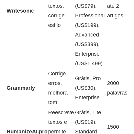
textos,
(US$79),
até 2
Writesonic
corrige
Professional
artigos
estilo
(US$199),
Advanced
(US$399),
Enterprise
(US$1.499)
Corrige
Grátis, Pro
erros,
2000
Grammarly
(US$30),
melhora
palavras
Enterprise
tom
Reescreve
Grátis, Lite
textos e
(US$19),
1500
HumanizeAI.pro
permite
Standard