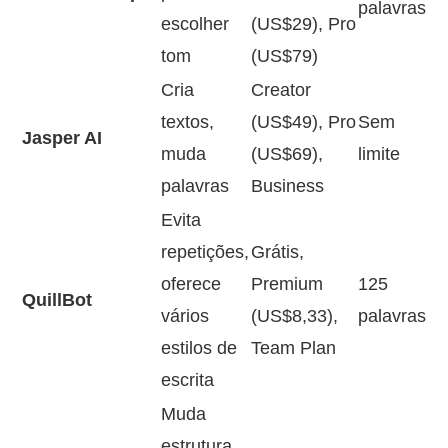
palavras
escolher
(US$29), Pro
tom
(US$79)
Cria
Creator
textos,
(US$49), Pro
Sem
Jasper AI
muda
(US$69),
limite
palavras
Business
Evita
repetições,
Grátis,
oferece
Premium
125
QuillBot
vários
(US$8,33),
palavras
estilos de
Team Plan
escrita
Muda
estrutura